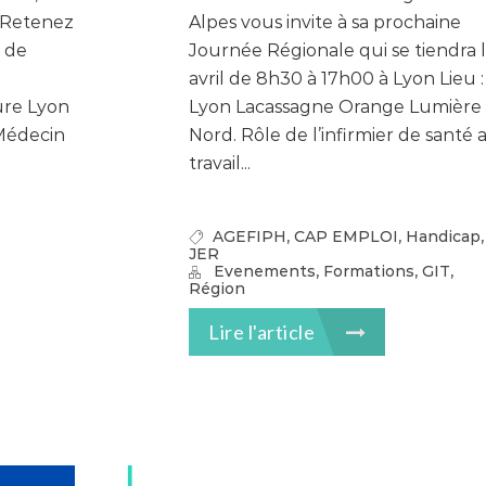
T Retenez
Alpes vous invite à sa prochaine
e de
Journée Régionale qui se tiendra l
avril de 8h30 à 17h00 à Lyon Lieu :
ure Lyon
Lyon Lacassagne Orange Lumière
Médecin
Nord. Rôle de l’infirmier de santé 
travail...
,
,
,
AGEFIPH
CAP EMPLOI
Handicap
JER
,
,
,
Evenements
Formations
GIT
Région
Lire l'article