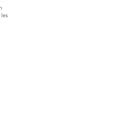
n
 les