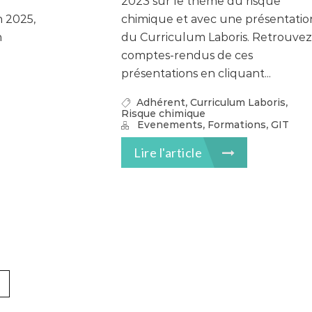
2023 sur le thème du risque
n 2025,
chimique et avec une présentatio
n
du Curriculum Laboris. Retrouvez
comptes-rendus de ces
présentations en cliquant...
,
,
Adhérent
Curriculum Laboris
Risque chimique
,
,
Evenements
Formations
GIT
Lire l'article