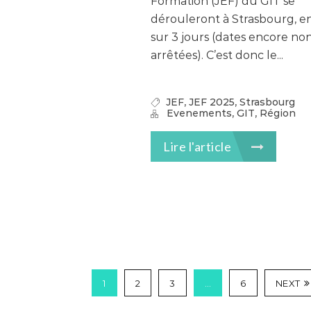
Formation (JEF) du GIT se
dérouleront à Strasbourg, e
sur 3 jours (dates encore no
arrêtées). C’est donc le...
,
,
JEF
JEF 2025
Strasbourg
,
,
Evenements
GIT
Région
Lire l'article
1
2
3
…
6
NEXT