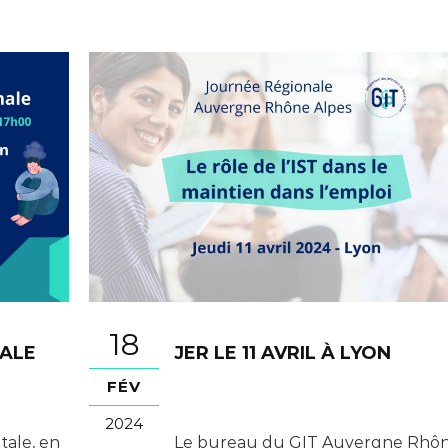
18
TALE
JER LE 11 AVRIL À LYON
FÉV
2024
tale, en
Le bureau du GIT Auvergne Rhô