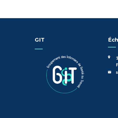
GIT
Éch
1
F
s