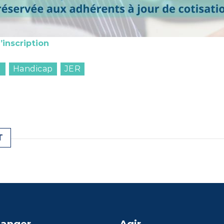
’inscription
I
Handicap
JER
T