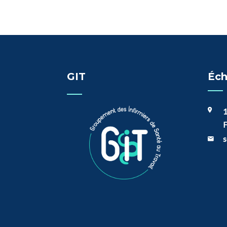
GIT
Éch
1
F
s