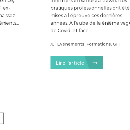
office,
Infirmiers en santé au travail. Nos
Flex-
pratiques professionnelles ont été
naissez-
mises à l’épreuve ces dernières
nients...
années. A l’aube de la énième va
de Covid, et face...
,
,
Evenements
Formations
GIT
Lire l'article