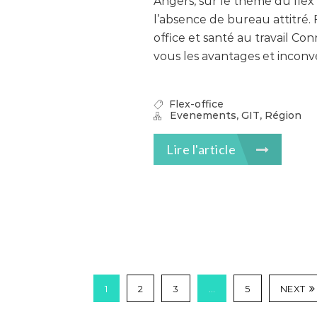
Angers, sur le thème du flex 
l’absence de bureau attitré. 
office et santé au travail Con
vous les avantages et inconvé
Flex-office
,
,
Evenements
GIT
Région
Lire l'article
1
2
3
…
5
NEXT