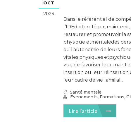
OCT
2024
Dans le référentiel de comp
l’IDEdoitprotéger, maintenir,
restaurer et promouvoir la s
physique etmentaledes per
ou l’autonomie de leurs fonc
vitales physiques etpsychiq
vue de favoriser leur maintie
insertion ou leur réinsertion
leur cadre de vie familial...
Santé mentale
,
,
Evenements
Formations
G
Lire l'article