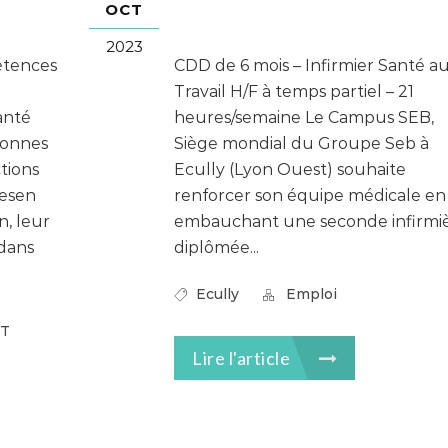
OCT
2023
étences
CDD de 6 mois – Infirmier Santé a
Travail H/F à temps partiel – 21
anté
heures/semaine Le Campus SEB,
sonnes
Siège mondial du Groupe Seb à
tions
Ecully (Lyon Ouest) souhaite
uesen
renforcer son équipe médicale en
n, leur
embauchant une seconde infirmi
 dans
diplômée...
Ecully
Emploi
IT
Lire l'article